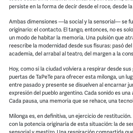
persiste en la forma de decir desde el roce, desde l
Ambas dimensiones —la social y la sensorial— se 
originario: el contacto. El tango, entonces, no es so
un modo de habitar la memoria. Una pulsión que atr
reescribe la modernidad desde sus fisuras: pasó del 
academia, del arrabal al teatro, del margen a la con
Hoy, como si la ciudad volviera a respirar desde sus 
puertas de TaPeTe para ofrecer esta milonga, un lug
entre pasado y presente se disuelven al encarnar ju
expresión del pueblo argentino. Cada sonido es una 
Cada pausa, una memoria que se rehace, una tecnol
Milonga es, en definitiva, un ejercicio de restitución
con la potencia originaria de esta situación: la de se
sensorial y mestizo. Una respiración compartida que 