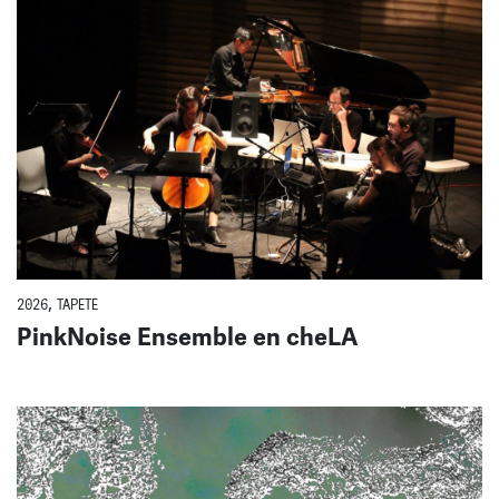
2026
,
TAPETE
PinkNoise Ensemble en cheLA